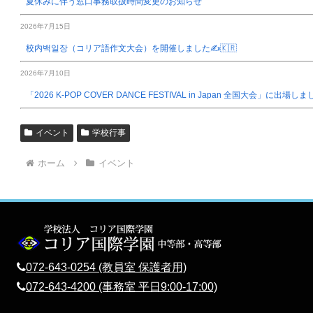
夏休みに伴う窓口事務取扱時間変更のお知らせ
2026年7月15日
校内백일장（コリア語作文大会）を開催しました✍️🇰🇷
2026年7月10日
「2026 K-POP COVER DANCE FESTIVAL in Japan 全国大会」に出場し
イベント
学校行事
ホーム
イベント
072-643-0254 (教員室 保護者用)
072-643-4200 (事務室 平日9:00-17:00)