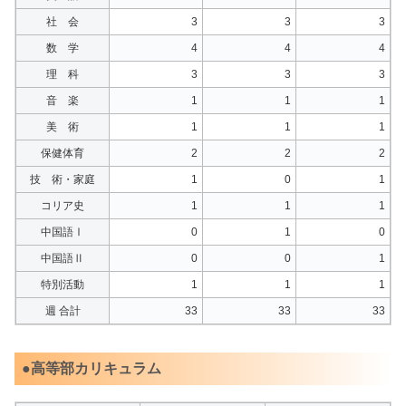
社 会
3
3
3
数 学
4
4
4
理 科
3
3
3
音 楽
1
1
1
美 術
1
1
1
保健体育
2
2
2
技 術・家庭
1
0
1
コリア史
1
1
1
中国語Ⅰ
0
1
0
中国語Ⅱ
0
0
1
特別活動
1
1
1
週 合計
33
33
33
●高等部カリキュラム