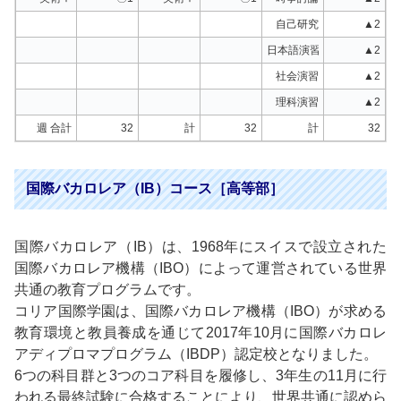
自己研究
▲2
日本語演習
▲2
社会演習
▲2
理科演習
▲2
週 合計
32
計
32
計
32
国際バカロレア（IB）コース［高等部］
国際バカロレア（IB）は、1968年にスイスで設立された
国際バカロレア機構（IBO）によって運営されている世界
共通の教育プログラムです。
コリア国際学園は、国際バカロレア機構（IBO）が求める
教育環境と教員養成を通じて2017年10月に国際バカロレ
アディプロマプログラム（IBDP）認定校となりました。
6つの科目群と3つのコア科目を履修し、3年生の11月に行
われる最終試験に合格することにより、世界共通に認めら