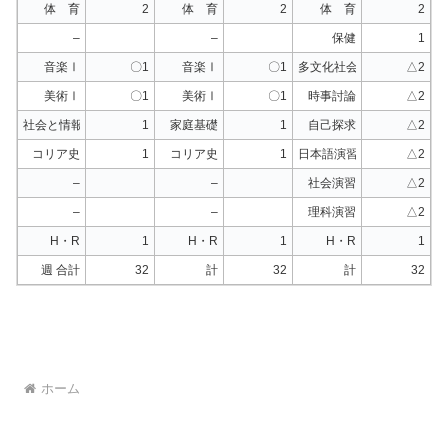
体 育
2
体 育
2
体 育
2
–
–
保健
1
音楽Ⅰ
〇1
音楽Ⅰ
〇1
多文化社会探求
△2
美術Ⅰ
〇1
美術Ⅰ
〇1
時事討論
△2
社会と情報
1
家庭基礎
1
自己探求
△2
コリア史
1
コリア史
1
日本語演習
△2
–
–
社会演習
△2
–
–
理科演習
△2
H・R
1
H・R
1
H・R
1
週 合計
32
計
32
計
32
ホーム