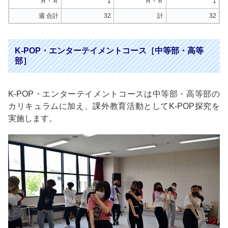
Ｈ・Ｒ
1
Ｈ・Ｒ
1
週 合計
32
計
32
K-POP・エンターテイメントコース［中等部・高等
部］
K-POP・エンターテイメントコースは中等部・高等部の
カリキュラムに加え、課外教育活動としてK-POP探究を
実施します。