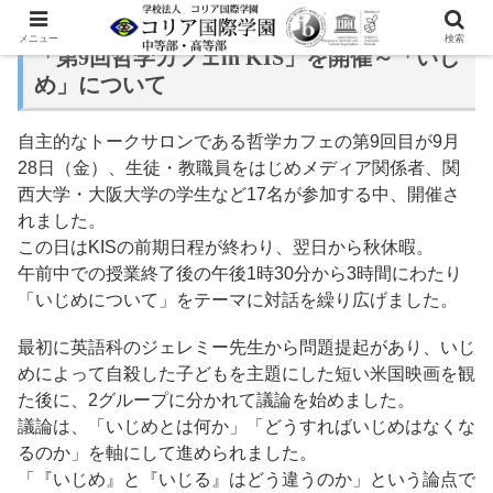
メニュー
検索
「第9回哲学カフェin KIS」を開催～「いじ
め」について
自主的なトークサロンである哲学カフェの第9回目が9月
28日（金）、生徒・教職員をはじめメディア関係者、関
西大学・大阪大学の学生など17名が参加する中、開催さ
れました。
この日はKISの前期日程が終わり、翌日から秋休暇。
午前中での授業終了後の午後1時30分から3時間にわたり
「いじめについて」をテーマに対話を繰り広げました。
最初に英語科のジェレミー先生から問題提起があり、いじ
めによって自殺した子どもを主題にした短い米国映画を観
た後に、2グループに分かれて議論を始めました。
議論は、「いじめとは何か」「どうすればいじめはなくな
るのか」を軸にして進められました。
「『いじめ』と『いじる』はどう違うのか」という論点で