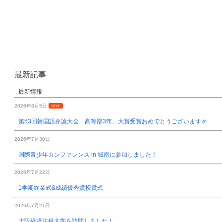
最新記事
最新情報
2026年8月5日
NEW!
第53回韓国語弁論大会 高等部3年、大賞受賞おめでとうございます🎉
2026年7月30日
国際青少年カンファレンス in 城南に参加しました！
2026年7月22日
1学期終業式&成績優秀賞授賞式
2026年7月21日
大阪経済法科大学を訪問しました！