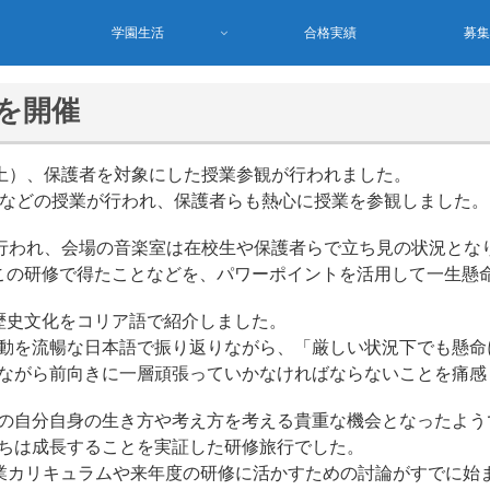
学園生活
合格実績
募
を開催
（土）、保護者を対象にした授業参観が行われました。
会などの授業が行われ、保護者らも熱心に授業を参観しました。
が行われ、会場の音楽室は在校生や保護者らで立ち見の状況とな
この研修で得たことなどを、パワーポイントを活用して一生懸
歴史文化をコリア語で紹介しました。
動を流暢な日本語で振り返りながら、「厳しい状況下でも懸命
ながら前向きに一層頑張っていかなければならないことを痛感
の自分自身の生き方や考え方を考える貴重な機会となったよう
ちは成長することを実証した研修旅行でした。
授業カリキュラムや来年度の研修に活かすための討論がすでに始