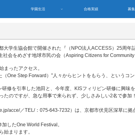
学園生活
合格実績
募
京都大学生協会館で開催された『（NPO法人ACCESS）25周
民の会（Aspiring Citizens for Community Empower
始まったアクセス。
（One Step Forward）”人々からヒントをもらう、とい
ン研修を引率した池田と、今年度、KISフィリピン研修に興味
ったのですが、急な用事で来られず、少しさみしい2名で参加
nnet.ne.jp/acce/／TEL/：075-643-7232）は、京都
e World Festival。
ら始まります。