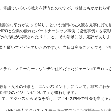
、電話でいろいろ教えを請うたのですが、老舗にもかかわらず、
も独善的な部分があって然り、という池田の先入観を見事に打ち
NPOと企業の優れたパートナーシップ事例（協働事例）を表
その活動が掲載されたり！、と、その活動には、定評がありま
と聞いてビビっていたのですが、当日は座ることができ、池田と
ラム：スモーキーマウンテン住民だったジェーン=モラロスさん
教育・女性の仕事と、エンパワメント」について。非常にわか
０年後のビジョンについて」が進行します。
として、アクセスから刺激を受け、アクセス内外で社会を変える
氏 （NPO法人アクセス・スモーキーマウンテン支援チーム代