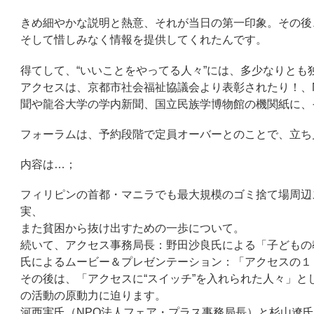
きめ細やかな説明と熱意、それが当日の第一印象。その後
そして惜しみなく情報を提供してくれたんです。
得てして、“いいことをやってる人々”には、多少なりと
アクセスは、京都市社会福祉協議会より表彰されたり！、
聞や龍谷大学の学内新聞、国立民族学博物館の機関紙に、
フォーラムは、予約段階で定員オーバーとのことで、立ち見
内容は…；
フィリピンの首都・マニラでも最大規模のゴミ捨て場周辺ス
実、
また貧困から抜け出すための一歩について。
続いて、アクセス事務局長：野田沙良氏による「子どもの
氏によるムービー＆プレゼンテーション：「アクセスの１
その後は、「アクセスに“スイッチ”を入れられた人々」
の活動の原動力に迫ります。
河西実氏（NPO法人フェア・プラス事務局長）と杉山遼