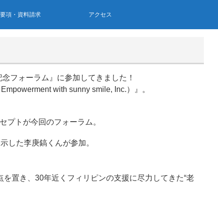
集要項・資料請求
アクセス
年記念フォーラム』に参加してきました！
ment with sunny smile, Inc.）』。
うコンセプトが今回のフォーラム。
を示した李庚鎬くんが参加。
！
市伏見区深草に拠点を置き、30年近くフィリピンの支援に尽力してきた“老