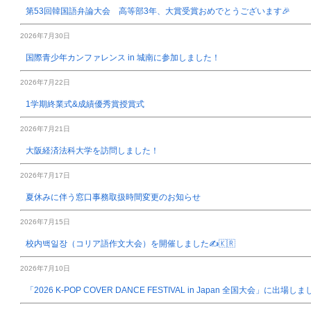
第53回韓国語弁論大会 高等部3年、大賞受賞おめでとうございます🎉
2026年7月30日
国際青少年カンファレンス in 城南に参加しました！
2026年7月22日
1学期終業式&成績優秀賞授賞式
2026年7月21日
大阪経済法科大学を訪問しました！
2026年7月17日
夏休みに伴う窓口事務取扱時間変更のお知らせ
2026年7月15日
校内백일장（コリア語作文大会）を開催しました✍️🇰🇷
2026年7月10日
「2026 K-POP COVER DANCE FESTIVAL in Japan 全国大会」に出場し