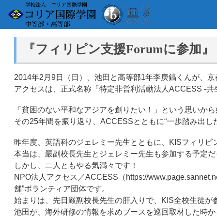
『フィリピン支援Forumに参加』
2014年2月9日（日）、池田と高等部1年李庚鎬くんが、
アクセスは、正式名称『特定非営利活動法人ACCESS -共生社会をめざす地球市
「貧困のない平和なアジアを創りたい！」という思いから
その25年間を振り返り、ACCESSとともに“一歩踏み出した
昨年度、英語科のジェレミー先生とともに、KISフィリピ
本当は、嚴副校長先生とジェレミー先生も参加する予定だ
しかし、二人ともやる気満々です！
NPO法人アクセス／ACCESS（https://www.page.sa
舗”ボランティア団体です。
始まりは、先日嚴副校長先生の肝入りで、KIS全校生徒が参加したOn
池田が、海外研修の情報を求めブースを巡回取材した時か