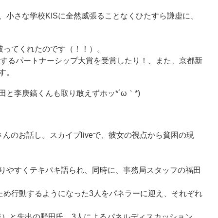
小さな学校KISに全然威張ることなくひたすら謙虚に、
破ってくれたのです（！！）。
彰するパートナーシップ大賞を受賞したり！、また、京都新
す。
李庚鎬くんも取り敢えずホッ*´ω｀*)
のお話し。スカイプliveで、彼女の視点から貧困の現
りやすくテキパキ語られ、同時に、事務局スタッフの福田
ため行動するようになった3人をパネラーに迎え、それぞれ
表）と先出の野田氏、3人によるパネルディスカッション。