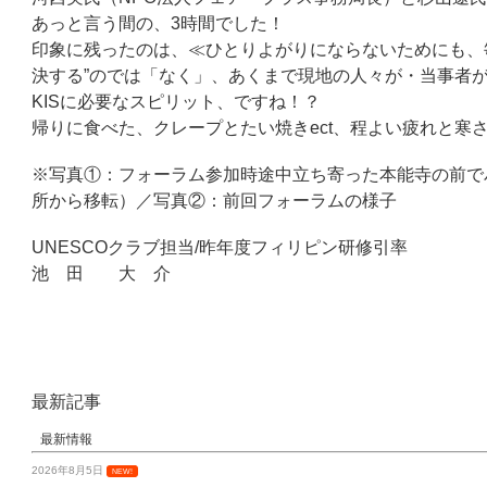
あっと言う間の、3時間でした！
印象に残ったのは、≪ひとりよがりにならないためにも、
決する”のでは「なく」、あくまで現地の人々が・当事者
KISに必要なスピリット、ですね！？
帰りに食べた、クレープとたい焼きect、程よい疲れと寒さ
※写真①：フォーラム参加時途中立ち寄った本能寺の前でパ
所から移転）／写真②：前回フォーラムの様子
UNESCOクラブ担当/昨年度フィリピン研修引率
池 田 大 介
最新記事
最新情報
2026年8月5日
NEW!