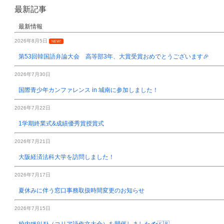
最新記事
最新情報
2026年8月5日
NEW!
第53回韓国語弁論大会 高等部3年、大賞受賞おめでとうございます🎉
2026年7月30日
国際青少年カンファレンス in 城南に参加しました！
2026年7月22日
1学期終業式&成績優秀賞授賞式
2026年7月21日
大阪経済法科大学を訪問しました！
2026年7月17日
夏休みに伴う窓口事務取扱時間変更のお知らせ
2026年7月15日
校内백일장（コリア語作文大会）を開催しました✍️🇰🇷