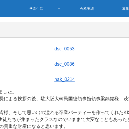
学園生活
合格実績
募
dsc_0053
dsc_0086
nak_0214
ました。
長による挨拶の後、駐大阪大韓民国総領事館領事梁鎬錫様、茨
皆様、そして思い出の溢れる卒業パーティーを作ってくれたKI
持つ生徒たちが集まったクラスなのでいままで大変なこともあっ
の貴重な財産になると思います。