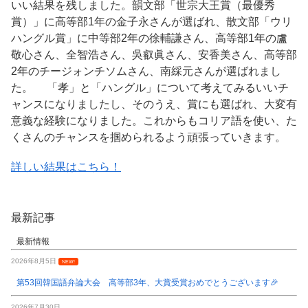
いい結果を残しました。韻文部「世宗大王賞（最優秀
賞）」に高等部1年の金子永さんが選ばれ、散文部「ウリ
ハングル賞」に中等部2年の徐輔謙さん、高等部1年の盧
敬心さん、全智浩さん、吳叡眞さん、安香美さん、高等部
2年のチージォンチソムさん、南綵元さんが選ばれまし
た。 「孝」と「ハングル」について考えてみるいいチ
ャンスになりましたし、そのうえ、賞にも選ばれ、大変有
意義な経験になりました。これからもコリア語を使い、た
くさんのチャンスを掴められるよう頑張っていきます。
詳しい結果はこちら！
最新記事
最新情報
2026年8月5日
NEW!
第53回韓国語弁論大会 高等部3年、大賞受賞おめでとうございます🎉
2026年7月30日