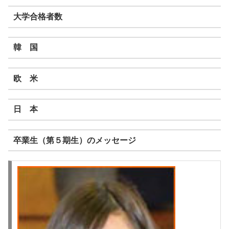
大学合格者数
韓 国
欧 米
日 本
卒業生（第５期生）のメッセージ