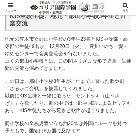
メニュー
検索
KIS全校生徒、地元・郡山小学校3年生と音
楽交流
地元の茨木市立郡山小学校の3年生23名とKIS中等部・高
等部の生徒49名が、12月20日（火）、豊川いのち・愛・
ゆめセンターで音楽交流会を行ないました。
近くの郡山小学校とは、この間さまざまな形で児童・生徒
間の交流を深めてきました。
この日は、郡山小学校3年生がこれまでに習った歌や劇
「さるかに合戦」を披露してくれました。
以前にKIS生徒と一緒に歌った「サントッキ（山うさ
ぎ）」を歌ったり、劇の中では一部中国語によるセリフも
あり、KIS生徒たちから驚きと歓声が起こりました。
同小学校の全校児童のうち約20％は外国にルーツを持つ
子どもで、国籍は8カ国に及びます。