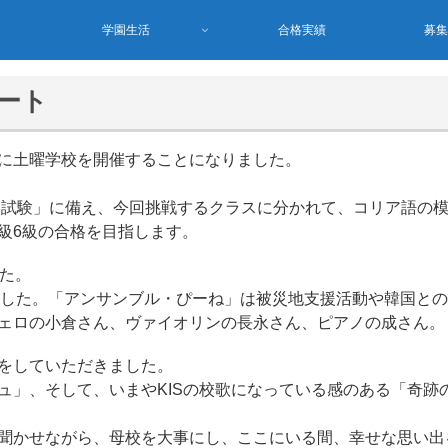
学園生活
合格実績
募
タート
に土曜学校を開催することになりました。
力試験」に備え、今回挑戦するクラスに分かれて、コリア語の
級6級の合格を目指します。
た。
いました。「アンサンブル・ぴーね」は被災地支援活動や韓国と
ェロの小倉さん、ヴァイオリンの長永さん、ピアノの成さん。
をしていただきました。
ュ」、そして、いまやKISの校歌になっている感のある「奇跡
聞かせながら、母校を大事にし、ここにいる間、幸せな思い出