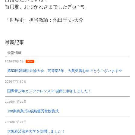
智用君、おつかれさまでした(*´ω｀*)!
「世界史」担当教諭：池田千丈-大介
最新記事
最新情報
2026年8月5日
NEW!
第53回韓国語弁論大会 高等部3年、大賞受賞おめでとうございます🎉
2026年7月30日
国際青少年カンファレンス in 城南に参加しました！
2026年7月22日
1学期終業式&成績優秀賞授賞式
2026年7月21日
大阪経済法科大学を訪問しました！