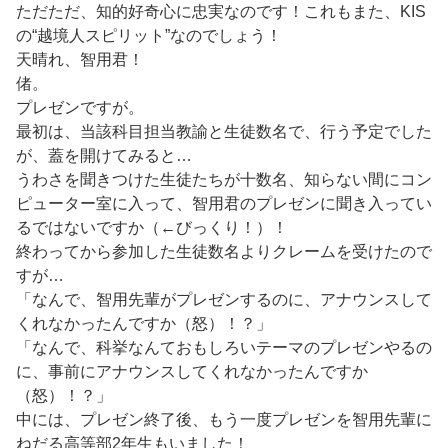
ただただ、知的好奇心に忠実なのです！これもまた、KIS
の“越境人スピリット”なのでしょう！
天晴れ、智用君！
偖。
プレゼンですが。
最初は、当該科目担当教諭と生徒数名で、行う予定でした
が、蓋を開けてみると…
うわさを聞きつけた生徒たちが十数名、知らない間にコン
ピューター室に入って、智用君のプレゼンに聞き入ってい
るではないですか（←びっくり！）！
終わってから参加した生徒数名よりクレームを受けたので
すが…
「なんで、智用先輩がプレゼンするのに、アナウンスして
くれなかったんですか（怒）！？」
「なんで、科挙なんておもしろいテーマのプレゼンやるの
に、事前にアナウンスしてくれなかったんですか
（怒）！？」
中には、プレゼン終了後、もう一度プレゼンを智用先輩に
ねだる高等部2年生もいました！