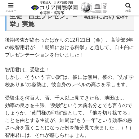
メニュー
検索
生徒「自主プレゼン」～「朝鮮における科
挙」実施
後期考査が終わったばかりの12月21日（金）、高等部3年
の嚴智用君が、「朝鮮における科挙」と題して、自主的に
プレゼンテーションを行いました！
智用君は、受験生！
しかし、そういう“言い訳”は、彼には無用。彼の、“先ず学
校ありき”の姿勢は、彼自身のレベルの高さを示します。
受験生を何百人、否、千人以上見てきた私、池田は…
効率の良さを主張、“受験”という大義名分とでも言うので
しょうか、“黄門様の印籠”然として、「他を切り捨てる」
ことを由とする生徒が、結局は“もう一年”という効率の悪
さへ身を置くことになった例を随分見て来ました…（！）
智用君には、それが感じられません。