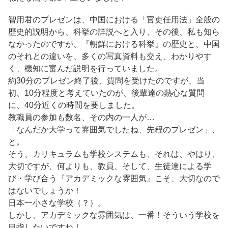
智用君のプレゼンは、中国における「官吏任用法」全般の
歴史的説明から、科挙の詳説へと入り、その後、私も知ら
なかったのですが、『朝鮮における科挙』の歴史と、中国
のそれとの違いを、多くの写真資料も交え、わかりやす
く、機知に富んだ説明を行っていました。
約30分のプレゼン終了後、質問を受けたのですが、当
初、10分程度と考えていたのが、後輩達の熱心な質問
に、40分近くの時間を要しました。
教職員の参加も数名、その内の一人が…
「なんだか大学って雰囲気でしたね、先程のプレゼン」、
と。
そう、カリキュラムも学校システムも、それは、やはり、
大切ですが、何よりも、教員、そして、生徒達による学
び・学び合う『アカデミックな雰囲気』こそ、大切なので
はないでしょうか！
日本一小さな学校（？）。
しかし、アカデミックな雰囲気は、一番！そういう学校を
目指したいですね！