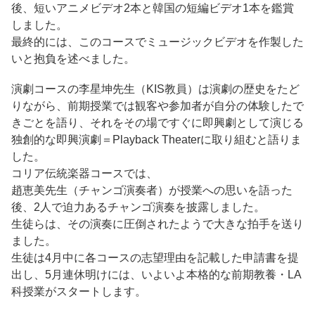
後、短いアニメビデオ2本と韓国の短編ビデオ1本を鑑賞
しました。
最終的には、このコースでミュージックビデオを作製した
いと抱負を述べました。
演劇コースの李星坤先生（KIS教員）は演劇の歴史をたど
りながら、前期授業では観客や参加者が自分の体験したで
きごとを語り、それをその場ですぐに即興劇として演じる
独創的な即興演劇＝Playback Theaterに取り組むと語りま
した。
コリア伝統楽器コースでは、
趙恵美先生（チャンゴ演奏者）が授業への思いを語った
後、2人で迫力あるチャンゴ演奏を披露しました。
生徒らは、その演奏に圧倒されたようで大きな拍手を送り
ました。
生徒は4月中に各コースの志望理由を記載した申請書を提
出し、5月連休明けには、いよいよ本格的な前期教養・LA
科授業がスタートします。