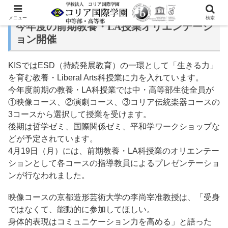
メニュー
検索
今年度の前期教養・LA授業オリエンテーシ
ョン開催
KISではESD（持続発展教育）の一環として「生きる力」
を育む教養・Liberal Arts科授業に力を入れています。
今年度前期の教養・LA科授業では中・高等部生徒全員が
①映像コース、②演劇コース、③コリア伝統楽器コースの
3コースから選択して授業を受けます。
後期は哲学ゼミ、国際関係ゼミ、平和学ワークショップな
どが予定されています。
4月19日（月）には、前期教養・LA科授業のオリエンテー
ションとして各コースの指導教員によるプレゼンテーショ
ンが行なわれました。
映像コースの京都造形芸術大学の李尚宰准教授は、「受身
ではなくて、能動的に参加してほしい。
身体的表現はコミュニケーション力を高める」と語った