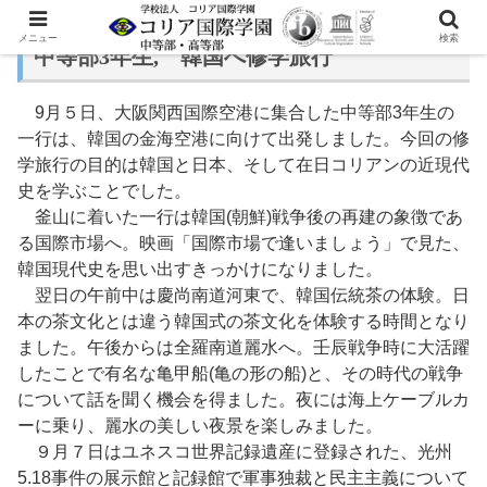
メニュー
検索
中等部3年生, 韓国へ修学旅行
9月５日、大阪関西国際空港に集合した中等部3年生の
一行は、韓国の金海空港に向けて出発しました。今回の修
学旅行の目的は韓国と日本、そして在日コリアンの近現代
史を学ぶことでした。
釜山に着いた一行は韓国(朝鮮)戦争後の再建の象徴であ
る国際市場へ。映画「国際市場で逢いましょう」で見た、
韓国現代史を思い出すきっかけになりました。
翌日の午前中は慶尚南道河東で、韓国伝統茶の体験。日
本の茶文化とは違う韓国式の茶文化を体験する時間となり
ました。午後からは全羅南道麗水へ。壬辰戦争時に大活躍
したことで有名な亀甲船(亀の形の船)と、その時代の戦争
について話を聞く機会を得ました。夜には海上ケーブルカ
ーに乗り、麗水の美しい夜景を楽しみました。
９月７日はユネスコ世界記録遺産に登録された、光州
5.18事件の展示館と記録館で軍事独裁と民主主義について