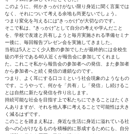
このように、何かきっかけがない限り身近に聞く言葉では
なく、それについて考える余地も尚更ないでしょう。
つまり変化を与えるには“きっかけ”が大切なのです。
そこで私は、“きっかけ”として自分の考えや学んだこと
を、学校で友達と共有しようと毎月実施される準備セミナ
ー後に、毎回報告プレゼン会を実施してきました。
当初は5人とごく少人数の参加でしたが最終的には全校生
徒の半分である40人近くが報告会に参加してくれまし
た。これこそ私から報告会の参加者への発信、また参加者
から参加者へと続く発信の連鎖なのです。
つまり、よく耳にする口コミという社会現象のようなもの
です。こうやって、何かを「共有」し「発信」し続けるこ
とは自然に新たな発信を作り出します。
持続可能な社会を目指す上で私たちにできることはたくさ
んありますが、それを他人事に考えることで可能性は大き
く減るはずです。
このことを踏まえ私は、身近な生活に身近に溢れている社
会への心がけなるものを積極的に形成するためにも、自分