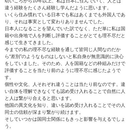
幼いころから10年以上、私は日本に住んでいて、人とは
違う経験をたくさん経験し学んだように思います。
いくら住み慣れている日本でも私はあくまでも外国人であ
り、それは事実として変わりありませんでした。
日本人になることを望んでいた訳でなく、ただ単に私は国
籍や出身地で人を判断し評価することがとても理不尽だと
感じて生きてきました。
今までの私の理不尽な経験を通して皆同じ人間なのだか
ら“差別”のようなものはしないと私自身が無意識的に決心
をしていました。そのため、人を国籍などの枠組みだけで
評価することを当たり前のように理不尽に感じたようで
す。
個性や文化、人それぞれ違うことは当たり前なのです。違
い自体を理解できなくても認め受け入れることで自然に人
と人は繋がり合えると思います。
他国の異文化を知り、違いを認め受け入れることでその人
同士の信頼が深まり繋がり続けます。
そしていつかは国同士関係にもきっと影響を与えるでしょ
う。