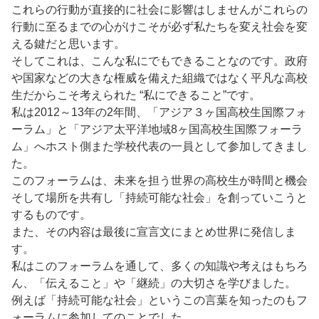
これらの行動が直接的に社会に影響はしませんがこれらの
行動に至るまでの心がけこそが必ず私たちを変え社会を変
える鍵だと思います。
そしてこれは、こんな私にでもできることなのです。政府
や国家などの大きな権威を備えた組織ではなく平凡な高校
生だからこそ考えられた “私にできること”です。
私は2012～13年の2年間、「アジア３ヶ国高校生国際フォ
ーラム」と「アジア太平洋地域8ヶ国高校生国際フォーラ
ム」へホスト側また学校代表の一員として参加してきまし
た。
このフォーラムは、未来を担う世界の高校生が時間と機会
そして場所を共有し「持続可能な社会」を創っていこうと
するものです。
また、その内容は最後に宣言文にまとめ世界に発信しま
す。
私はこのフォーラムを通して、多くの知識や考えはもちろ
ん、「伝えること」や「継続」の大切さを学びました。
例えば「持続可能な社会」というこの言葉を知ったのもフ
ォーラムに参加してのことでした。