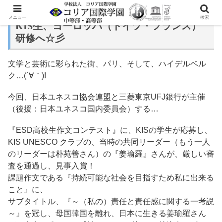
メニュー
検索
KIS生、ヨーロッパ（ドイツ・フランス）
研修へ☆彡
文学と芸術に彩られた街、パリ、そして、ハイデルベル
ク…(´∀｀)!
今回、日本ユネスコ協会連盟と三菱東京UFJ銀行が主催
（後援：日本ユネスコ国内委員会）する…
『ESD高校生作文コンテスト』に、KISの学生が応募し、
KIS UNESCO クラブの、当時の共同リーダー（もう一人
のリーダーは朴苑善さん）の『姜瑜羅』さんが、厳しい審
査を通過し、見事入賞！
課題作文である『持続可能な社会を目指すため私に出来る
こと』に、
サブタイトル、『～（私の）責任と責任感に関する一考説
～』を冠し、母国韓国を離れ、日本に生きる姜瑜羅さん