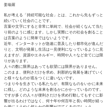
姜瑜羅
私が考える「持続可能な社会」とは、これから先もずっと
続いていく社会のことです。
言葉や文字にすると非常に単純で、社会が続くなんて当た
り前のように感じます。しかし実際にその社会を創ること
は言葉のように簡単ではないようです。
近年、インターネットが急速に普及したり都市化が進んだ
りと、文明が発展し生活は一見便利になっているように見
えますが、資源やエネルギー、時間や人々など全てには限
りがあります。
人々の数に限界はあっても欲望には限界がありません。
このまま、便利さだけを求め、刹那的な発展を遂げていく
と様々なものが底をつくに違いないです。
つまり今を生きている私たちが、有限なものをいかに未来
に残し、どのような未来を創るかにかかっているのです。
ですが多くの人々が便利さだけを求め行動してもすぐに影
響が出るわけではなく、何十年や何百年と長い時間が経っ
た後にようやく何らかの影響がでてくるのでしょう。