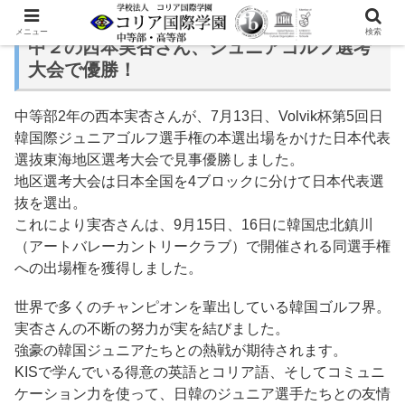
メニュー
検索
中２の西本実杏さん、ジュニアゴルフ選考
大会で優勝！
中等部2年の西本実杏さんが、7月13日、Volvik杯第5回日
韓国際ジュニアゴルフ選手権の本選出場をかけた日本代表
選抜東海地区選考大会で見事優勝しました。
地区選考大会は日本全国を4ブロックに分けて日本代表選
抜を選出。
これにより実杏さんは、9月15日、16日に韓国忠北鎮川
（アートバレーカントリークラブ）で開催される同選手権
への出場権を獲得しました。
世界で多くのチャンピオンを輩出している韓国ゴルフ界。
実杏さんの不断の努力が実を結びました。
強豪の韓国ジュニアたちとの熱戦が期待されます。
KISで学んでいる得意の英語とコリア語、そしてコミュニ
ケーション力を使って、日韓のジュニア選手たちとの友情