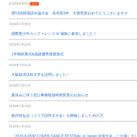
2026年8月5日
NEW!
第53回韓国語弁論大会 高等部3年、大賞受賞おめでとうございます🎉
2026年7月30日
国際青少年カンファレンス in 城南に参加しました！
2026年7月22日
1学期終業式&成績優秀賞授賞式
2026年7月21日
大阪経済法科大学を訪問しました！
2026年7月17日
夏休みに伴う窓口事務取扱時間変更のお知らせ
2026年7月15日
校内백일장（コリア語作文大会）を開催しました✍️🇰🇷
2026年7月10日
「2026 K-POP COVER DANCE FESTIVAL in Japan 全国大会」に出場し