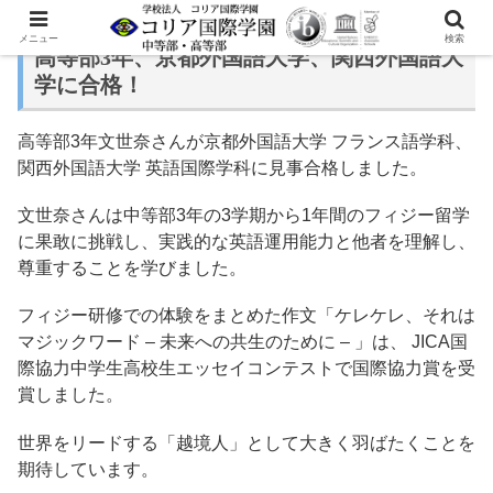
メニュー
検索
高等部3年、京都外国語大学、関西外国語大
学に合格！
高等部3年文世奈さんが京都外国語大学 フランス語学科、
関西外国語大学 英語国際学科に見事合格しました。
文世奈さんは中等部3年の3学期から1年間のフィジー留学
に果敢に挑戦し、実践的な英語運用能力と他者を理解し、
尊重することを学びました。
フィジー研修での体験をまとめた作文「ケレケレ、それは
マジックワード – 未来への共生のために – 」は、 JICA国
際協力中学生高校生エッセイコンテストで国際協力賞を受
賞しました。
世界をリードする「越境人」として大きく羽ばたくことを
期待しています。