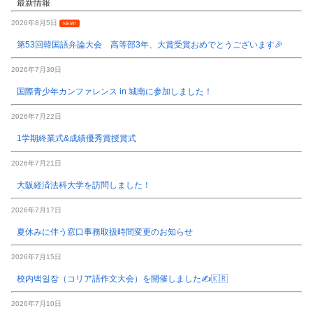
最新情報
2026年8月5日
NEW!
第53回韓国語弁論大会 高等部3年、大賞受賞おめでとうございます🎉
2026年7月30日
国際青少年カンファレンス in 城南に参加しました！
2026年7月22日
1学期終業式&成績優秀賞授賞式
2026年7月21日
大阪経済法科大学を訪問しました！
2026年7月17日
夏休みに伴う窓口事務取扱時間変更のお知らせ
2026年7月15日
校内백일장（コリア語作文大会）を開催しました✍️🇰🇷
2026年7月10日