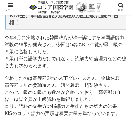
メニュー
検索
KIS生、韓国語能力試験の最上級に続々合
格！
今年4月に実施された韓国政府が唯一認定する韓国語能力
試験の結果が発表され、今回は5名のKIS生徒が最上級の
６級に合格しました。
６級は単に語学力だけではなく、読解力や論理力などの総
合力も求められます。
合格したのは高等部2年の木下グレイスさん、金棕炫君、
高等部３年の姜瑜羅さん、河光希君、趙梨紗さん。
この他上級の５級にも数名が合格しており、高等部３年
は、ほぼ全員が上級資格を取得しました。
コリア語科の先生方の指導力と生徒たちの努力の結果、
KISのコリア語力の実績は着実に積み重なっています。