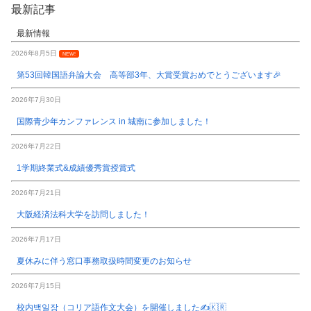
最新記事
最新情報
2026年8月5日
NEW!
第53回韓国語弁論大会 高等部3年、大賞受賞おめでとうございます🎉
2026年7月30日
国際青少年カンファレンス in 城南に参加しました！
2026年7月22日
1学期終業式&成績優秀賞授賞式
2026年7月21日
大阪経済法科大学を訪問しました！
2026年7月17日
夏休みに伴う窓口事務取扱時間変更のお知らせ
2026年7月15日
校内백일장（コリア語作文大会）を開催しました✍️🇰🇷