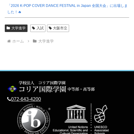
「2026 K-POP COVER DANCE FESTIVAL in Japan 全国大会」に出場しま
した！🔥
大学進学
入試
大阪市立
ホーム
大学進学
072-643-4200