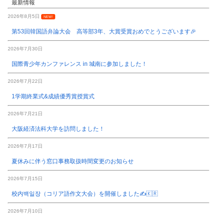
最新情報
2026年8月5日
NEW!
第53回韓国語弁論大会 高等部3年、大賞受賞おめでとうございます🎉
2026年7月30日
国際青少年カンファレンス in 城南に参加しました！
2026年7月22日
1学期終業式&成績優秀賞授賞式
2026年7月21日
大阪経済法科大学を訪問しました！
2026年7月17日
夏休みに伴う窓口事務取扱時間変更のお知らせ
2026年7月15日
校内백일장（コリア語作文大会）を開催しました✍️🇰🇷
2026年7月10日