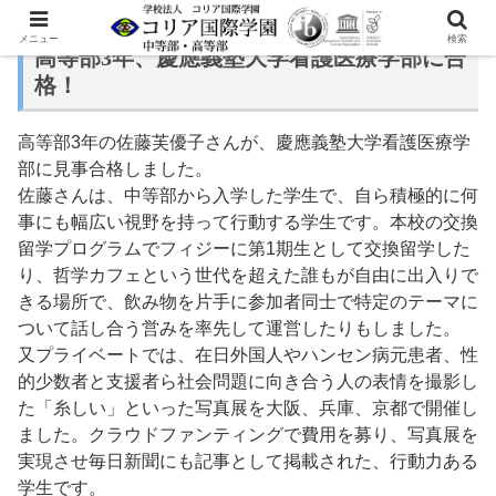
メニュー
検索
高等部3年、慶應義塾大学看護医療学部に合
格！
高等部3年の佐藤芙優子さんが、慶應義塾大学看護医療学
部に見事合格しました。
佐藤さんは、中等部から入学した学生で、自ら積極的に何
事にも幅広い視野を持って行動する学生です。本校の交換
留学プログラムでフィジーに第1期生として交換留学した
り、哲学カフェという世代を超えた誰もが自由に出入りで
きる場所で、飲み物を片手に参加者同士で特定のテーマに
ついて話し合う営みを率先して運営したりもしました。
又プライベートでは、在日外国人やハンセン病元患者、性
的少数者と支援者ら社会問題に向き合う人の表情を撮影し
た「糸しい」といった写真展を大阪、兵庫、京都で開催し
ました。クラウドファンティングで費用を募り、写真展を
実現させ毎日新聞にも記事として掲載された、行動力ある
学生です。