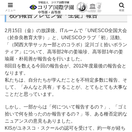
メニュー
検索
校内報告プレゼン会「生徒」報告
2月15日（金）の放課後、ITルームで「UNESCO全国大会
（於奈良教育大学）」と、UNESCOクラブ「初」活動、
「（関西大学サッカー部とのコラボ）淀川ゴミ拾いボラン
ティア」について、高等部2年の姜瑜珍、高等部1年の姜
瑜羅・朴苑善が報告会を行いました。
8回目を数える今回の報告会が、2012年度最後の報告会と
なります。
私たちは、自分たちが学んだことを不特定多数に報告、そ
して、「みんなと共有」することが、とてもとても大事な
ことだと思っています。
しかし、一部からは「何について報告するの？」、「ゴミ
拾いで何を拾ったのか報告するの？」等、ある種否定的な
ニュアンスの意見もありました。
KISがユネスコ・スクールの認可を受けて、約一年が経ち