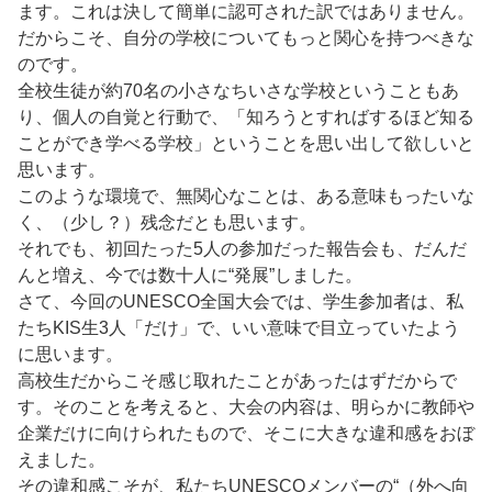
ます。これは決して簡単に認可された訳ではありません。
だからこそ、自分の学校についてもっと関心を持つべきな
のです。
全校生徒が約70名の小さなちいさな学校ということもあ
り、個人の自覚と行動で、「知ろうとすればするほど知る
ことができ学べる学校」ということを思い出して欲しいと
思います。
このような環境で、無関心なことは、ある意味もったいな
く、（少し？）残念だとも思います。
それでも、初回たった5人の参加だった報告会も、だんだ
んと増え、今では数十人に“発展”しました。
さて、今回のUNESCO全国大会では、学生参加者は、私
たちKIS生3人「だけ」で、いい意味で目立っていたよう
に思います。
高校生だからこそ感じ取れたことがあったはずだからで
す。そのことを考えると、大会の内容は、明らかに教師や
企業だけに向けられたもので、そこに大きな違和感をおぼ
えました。
その違和感こそが、私たちUNESCOメンバーの“（外へ向