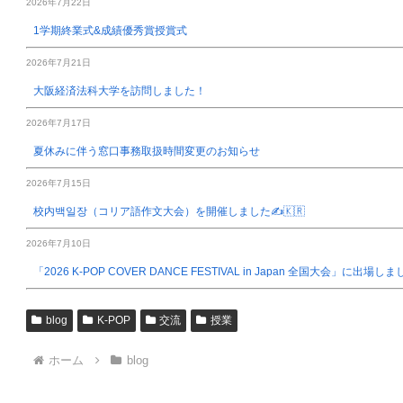
2026年7月22日
1学期終業式&成績優秀賞授賞式
2026年7月21日
大阪経済法科大学を訪問しました！
2026年7月17日
夏休みに伴う窓口事務取扱時間変更のお知らせ
2026年7月15日
校内백일장（コリア語作文大会）を開催しました✍️🇰🇷
2026年7月10日
「2026 K-POP COVER DANCE FESTIVAL in Japan 全国大会」に出場し
blog
K-POP
交流
授業
ホーム
blog