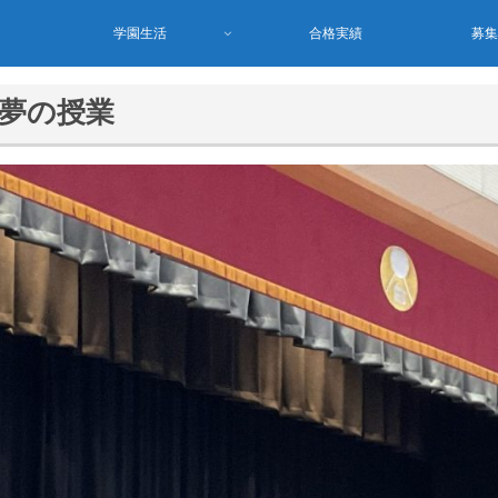
学園生活
合格実績
募
夢の授業