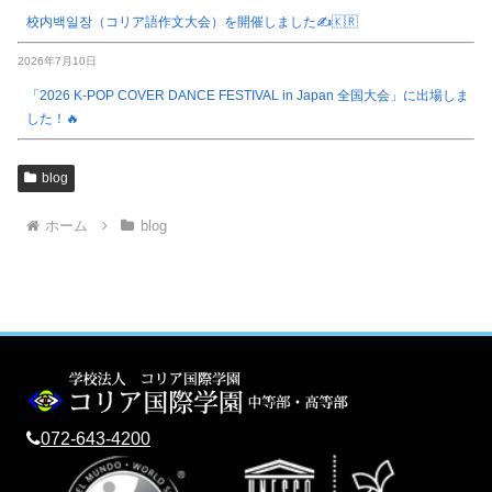
校内백일장（コリア語作文大会）を開催しました✍️🇰🇷
2026年7月10日
「2026 K-POP COVER DANCE FESTIVAL in Japan 全国大会」に出場しま
した！🔥
blog
ホーム
blog
072-643-4200