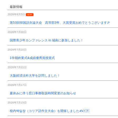
最新情報
2026年8月5日
NEW!
第53回韓国語弁論大会 高等部3年、大賞受賞おめでとうございます🎉
2026年7月30日
国際青少年カンファレンス in 城南に参加しました！
2026年7月22日
1学期終業式&成績優秀賞授賞式
2026年7月21日
大阪経済法科大学を訪問しました！
2026年7月17日
夏休みに伴う窓口事務取扱時間変更のお知らせ
2026年7月15日
校内백일장（コリア語作文大会）を開催しました✍️🇰🇷