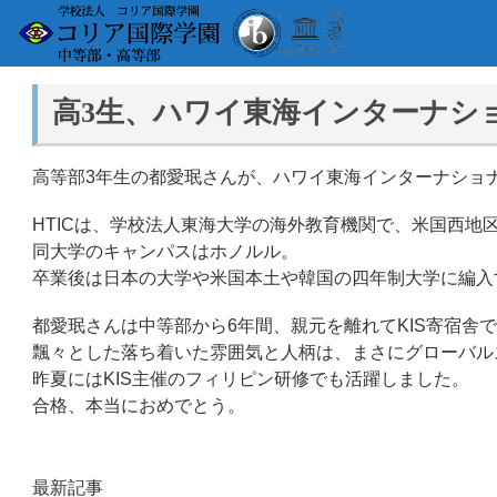
高3生、ハワイ東海インターナシ
高等部3年生の都愛珉さんが、ハワイ東海インターナショナルカレッジ（
HTICは、学校法人東海大学の海外教育機関で、米国西地
同大学のキャンパスはホノルル。
卒業後は日本の大学や米国本土や韓国の四年制大学に編入
都愛珉さんは中等部から6年間、親元を離れてKIS寄宿舎
飄々とした落ち着いた雰囲気と人柄は、まさにグローバル
昨夏にはKIS主催のフィリピン研修でも活躍しました。
合格、本当におめでとう。
最新記事