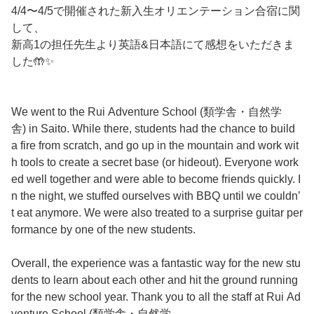
4/4〜4/5で開催された新入生オリエンテーション合宿に関
して、
新高1の担任先生より英語&日本語にて感想をいただきま
した🤲✨
We went to the Rui Adventure School (類学舎・自然学
舎) in Saito. While there, students had the chance to build
a fire from scratch, and go up in the mountain and work wit
h tools to create a secret base (or hideout). Everyone work
ed well together and were able to become friends quickly. I
n the night, we stuffed ourselves with BBQ until we couldn’
t eat anymore. We were also treated to a surprise guitar per
formance by one of the new students.
Overall, the experience was a fantastic way for the new stu
dents to learn about each other and hit the ground running
for the new school year. Thank you to all the staff at Rui Ad
venture School (類学舎・自然学